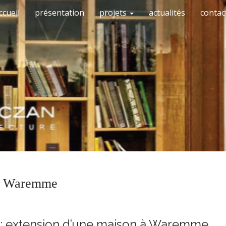
ccueil
présentation
projets
actualités
contac
 à Waremme
: extension d’une maison à Waremme