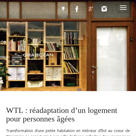
M
S
k
a
i
i
p
n
t
m
o
e
c
n
o
n
u
t
e
n
t
WTL : réadaptation d’un logement
pour personnes âgées
Transformation d’une petite habitation en intérieur d’îlot au coeur de