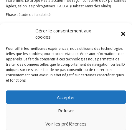
Waremme. Le projet vise à accueillir de façon collective deux personnes
âgées, selon les prérogatives H.A.D.A. (Habitat Amis des Aînés).
Phase : étude de faisabilité
WTL : adaptation d’un logement en
Gérer le consentement aux
intérieur d’îlot
cookies
Pour offrir les meilleures expériences, nous utilisons des technologies
telles que les cookies pour stocker et/ou accéder aux informations des
appareils. Le fait de consentir à ces technologies nous permettra de
traiter des données telles que le comportement de navigation ou les ID
uniques sur ce site. Le fait de ne pas consentir ou de retirer son
consentement peut avoir un effet négatif sur certaines caractéristiques
et fonctions.
Accepter
Refuser
Voir les préférences
© 2016
robert grabczan
- tous droits réservés